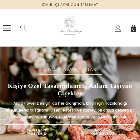
İZMIR İÇI AYNI GÜN TESLIMAT
0
AİDİA FLOWER DESİGN
Kişiye Özel Tasarımlanmış Anlam Taşıyan
Çiçekler
Aidia Flower Design' da her aranjman, kimin için hazırlandığı
düşünülerek tasarlanır. Özen, estetik ve kaliteyi bir araya getiren bir
çiçek deneyimi sunuyoruz. Hemen sipariş verin FARKI HİSSEDİN !
WHATSAPP
MAĞAZA
HATTIMIZ
KONUMUMUZ