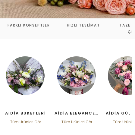
FARKLI KONSEPTLER
HIZLI TESLIMAT
TAZE V
ÇI
AIDIA BUKETLERI
AIDIA ELEGANCE BUKETLER
Tüm Ürünleri Gör
Tüm Ürünleri Gör
Tüm Ürünler